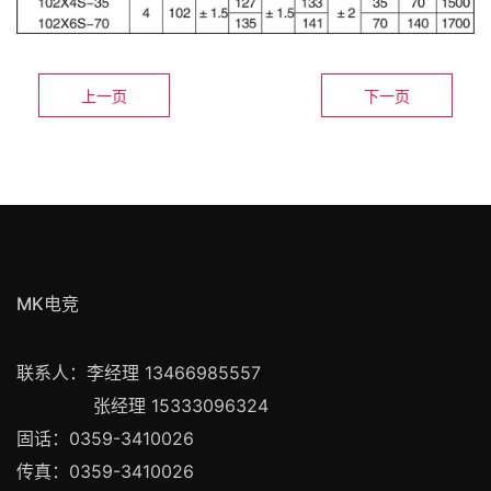
上一页
下一页
MK电竞
联系人：李经理 13466985557
张经理 15333096324
固话：0359-3410026
传真：0359-3410026